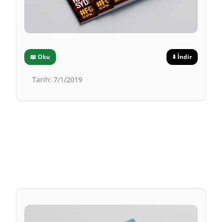
📖
Oku
⬇️
İndir
Tarih
:
7/1/2019