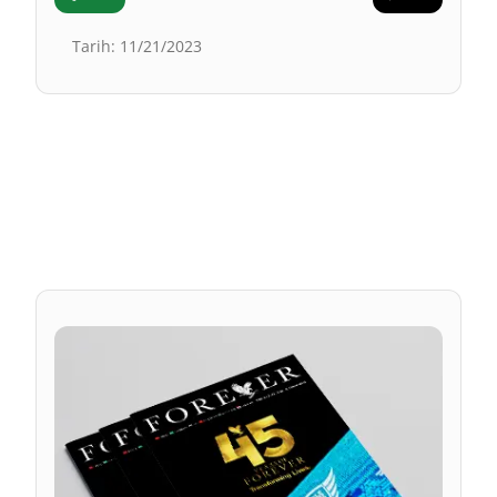
Tarih
:
11/21/2023