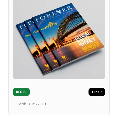
📖
Oku
⬇️
İndir
Tarih
:
10/1/2019