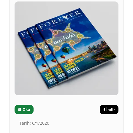
📖
Oku
⬇️
İndir
Tarih
:
6/1/2020