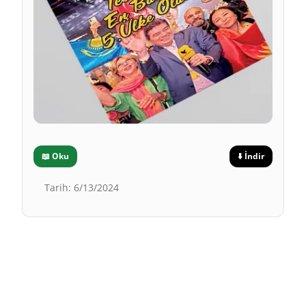
📖
Oku
⬇️
İndir
Tarih
:
6/13/2024