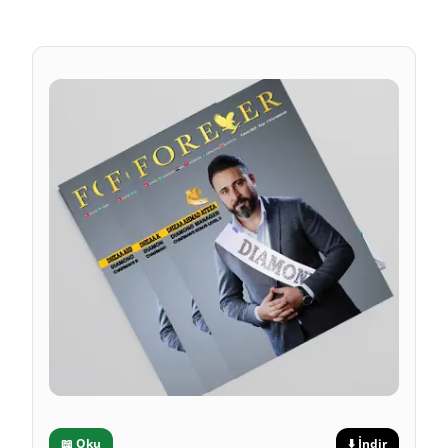
📖
Oku
⬇️
İndir