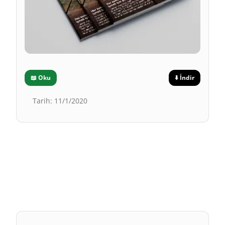
📖
Oku
⬇️
İndir
Tarih
:
11/1/2020