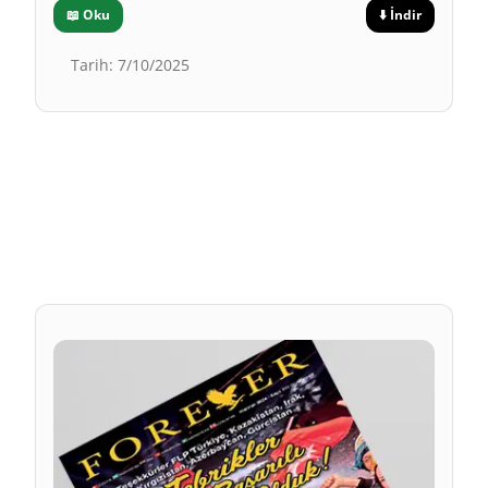
📖
Oku
⬇️
İndir
Tarih
:
7/10/2025