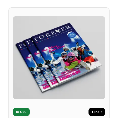
📖
Oku
⬇️
İndir