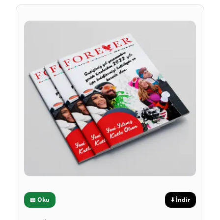
📖
Oku
⬇️
İndir