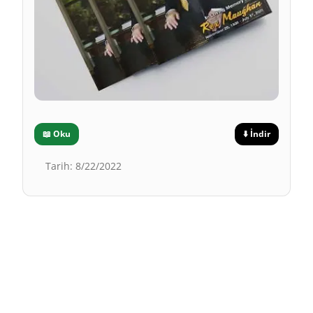
📖
Oku
⬇️
İndir
Tarih
:
8/22/2022