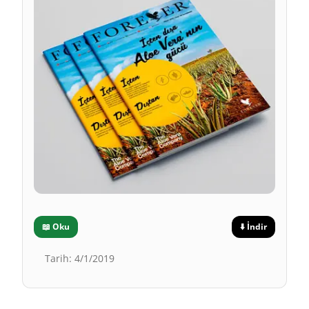
📖
Oku
⬇️
İndir
Tarih
:
4/1/2019