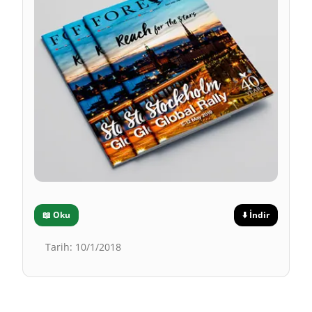
📖
Oku
⬇️
İndir
Tarih
:
10/1/2018