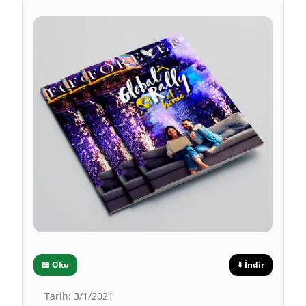
📖
Oku
⬇️
İndir
Tarih
:
3/1/2021