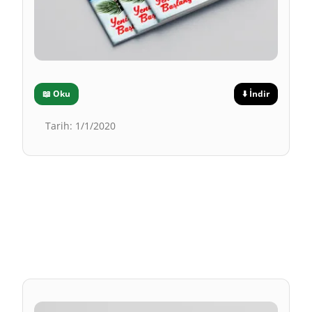
📖
Oku
⬇️
İndir
Tarih
:
1/1/2020