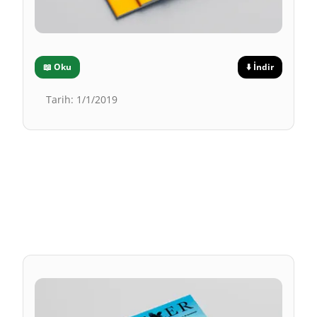
📖
Oku
⬇️
İndir
Tarih
:
1/1/2019