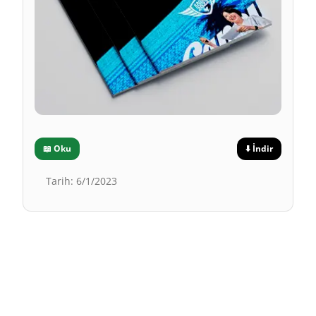
📖
Oku
⬇️
İndir
Tarih
:
6/1/2023