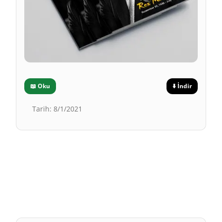
📖
Oku
⬇️
İndir
Tarih
:
8/1/2021